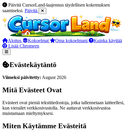
Päivitä CursorLand-laajennus täydellisen kokemuksen
saamiseksi.
Päivitä
Aloitus
Kokoelmat
Oma kokoelmani
Kuinka käyttää
Lisää Chromeen
Evästekäytäntö
Viimeksi päivitetty:
August 2026
Mitä Evästeet Ovat
Evästeet ovat pieniä tekstitiedostoja, jotka tallennetaan laitteellesi,
kun vierailet verkkosivustolla. Ne auttavat verkkosivustoa
muistamaan mieltymyksesi.
Miten Käytämme Evästeitä