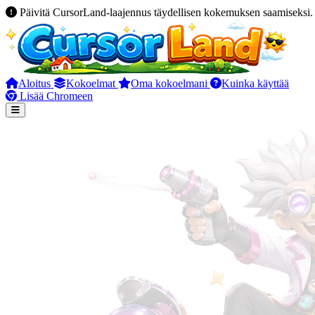
Päivitä CursorLand-laajennus täydellisen kokemuksen saamiseksi.
Aloitus
Kokoelmat
Oma kokoelmani
Kuinka käyttää
Lisää Chromeen