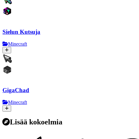
Sielun Kutsuja
Minecraft
GigaChad
Minecraft
Lisää kokoelmia