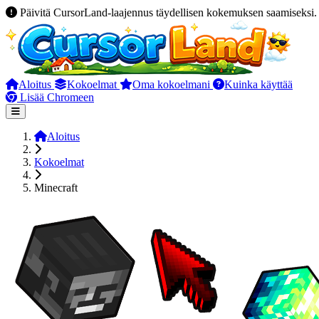
Päivitä CursorLand-laajennus täydellisen kokemuksen saamiseksi.
Aloitus
Kokoelmat
Oma kokoelmani
Kuinka käyttää
Lisää Chromeen
Aloitus
Kokoelmat
Minecraft