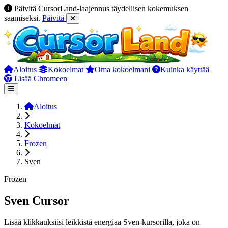
Päivitä CursorLand-laajennus täydellisen kokemuksen
saamiseksi.
Päivitä
Aloitus
Kokoelmat
Oma kokoelmani
Kuinka käyttää
Lisää Chromeen
Aloitus
Kokoelmat
Frozen
Sven
Frozen
Sven Cursor
Lisää klikkauksiisi leikkistä energiaa Sven-kursorilla, joka on