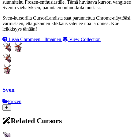
suunniteltu Frozen-enthusiastille. Tämä huvittava kursori vangitsee
Svenin viehätyksen, parantaen online-kokemustasi.
Sven-kursorilla CursorLandista saat parannettua Chrome-näyttöäsi,
varmistaen, että jokainen klikkaus säteilee iloa ja onnea. Koe
leikkisyys tänään!
Lisää Chromeen - Ilmainen
View Collection
Sven
Frozen
Related Cursors