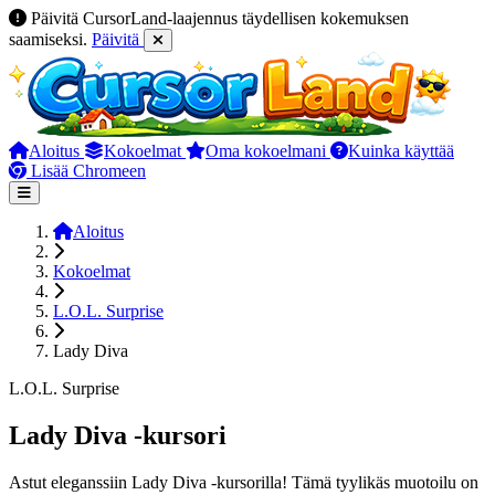
Päivitä CursorLand-laajennus täydellisen kokemuksen
saamiseksi.
Päivitä
Aloitus
Kokoelmat
Oma kokoelmani
Kuinka käyttää
Lisää Chromeen
Aloitus
Kokoelmat
L.O.L. Surprise
Lady Diva
L.O.L. Surprise
Lady Diva -kursori
Astut eleganssiin Lady Diva -kursorilla! Tämä tyylikäs muotoilu on