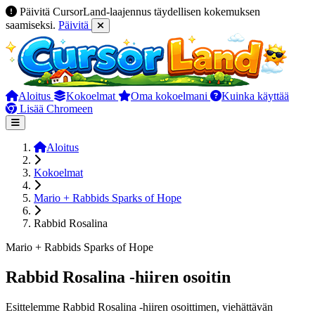
Päivitä CursorLand-laajennus täydellisen kokemuksen
saamiseksi.
Päivitä
Aloitus
Kokoelmat
Oma kokoelmani
Kuinka käyttää
Lisää Chromeen
Aloitus
Kokoelmat
Mario + Rabbids Sparks of Hope
Rabbid Rosalina
Mario + Rabbids Sparks of Hope
Rabbid Rosalina -hiiren osoitin
Esittelemme Rabbid Rosalina -hiiren osoittimen, viehättävän