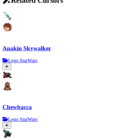
Related Cursors
Anakin Skywalker
Lego StarWars
Chewbacca
Lego StarWars