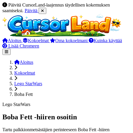
Päivitä CursorLand-laajennus täydellisen kokemuksen
saamiseksi.
Päivitä
Aloitus
Kokoelmat
Oma kokoelmani
Kuinka käyttää
Lisää Chromeen
Aloitus
Kokoelmat
Lego StarWars
Boba Fett
Lego StarWars
Boba Fett -hiiren osoitin
Tartu palkkionmetsästäjien perinteeseen Boba Fett -hiiren