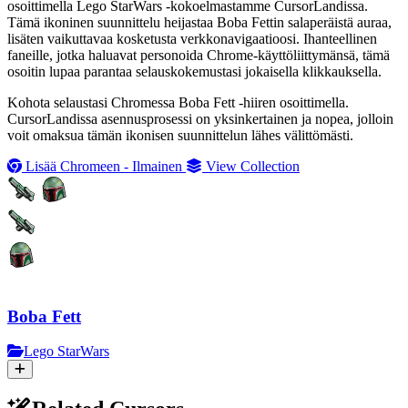
osoittimella Lego StarWars -kokoelmastamme CursorLandissa.
Tämä ikoninen suunnittelu heijastaa Boba Fettin salaperäistä auraa,
lisäten vaikuttavaa kosketusta verkkonavigaatioosi. Ihanteellinen
faneille, jotka haluavat personoida Chrome-käyttöliittymänsä, tämä
osoitin lupaa parantaa selauskokemustasi jokaisella klikkauksella.
Kohota selaustasi Chromessa Boba Fett -hiiren osoittimella.
CursorLandissa asennusprosessi on yksinkertainen ja nopea, jolloin
voit omaksua tämän ikonisen suunnittelun lähes välittömästi.
Lisää Chromeen - Ilmainen
View Collection
Boba Fett
Lego StarWars