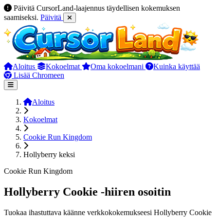
Päivitä CursorLand-laajennus täydellisen kokemuksen
saamiseksi.
Päivitä
Aloitus
Kokoelmat
Oma kokoelmani
Kuinka käyttää
Lisää Chromeen
Aloitus
Kokoelmat
Cookie Run Kingdom
Hollyberry keksi
Cookie Run Kingdom
Hollyberry Cookie -hiiren osoitin
Tuokaa ihastuttava käänne verkkokokemukseesi Hollyberry Cookie