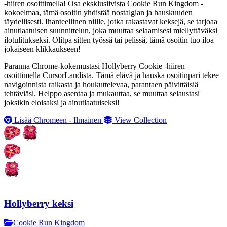
-hiiren osoittimella! Osa eksklusiivista Cookie Run Kingdom -
kokoelmaa, tämä osoitin yhdistää nostalgian ja hauskuuden
täydellisesti. Ihanteellinen niille, jotka rakastavat keksejä, se tarjoaa
ainutlaatuisen suunnittelun, joka muuttaa selaamisesi miellyttäväksi
ilotulitukseksi. Olitpa sitten työssä tai pelissä, tämä osoitin tuo iloa
jokaiseen klikkaukseen!
Paranna Chrome-kokemustasi Hollyberry Cookie -hiiren
osoittimella CursorLandista. Tämä elävä ja hauska osoitinpari tekee
navigoinnista raikasta ja houkuttelevaa, parantaen päivittäisiä
tehtäviäsi. Helppo asentaa ja mukauttaa, se muuttaa selaustasi
joksikin eloisaksi ja ainutlaatuiseksi!
Lisää Chromeen - Ilmainen
View Collection
Hollyberry keksi
Cookie Run Kingdom