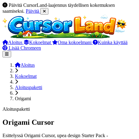
Päivitä CursorLand-laajennus täydellisen kokemuksen
saamiseksi.
Päivitä
Aloitus
Kokoelmat
Oma kokoelmani
Kuinka käyttää
Lisää Chromeen
Aloitus
Kokoelmat
Aloituspaketti
Origami
Aloituspaketti
Origami Cursor
Esittelyssä Origami Cursor, upea design Starter Pack -