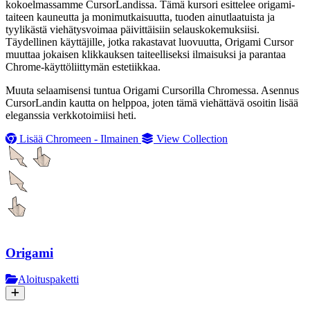
kokoelmassamme CursorLandissa. Tämä kursori esittelee origami-
taiteen kauneutta ja monimutkaisuutta, tuoden ainutlaatuista ja
tyylikästä viehätysvoimaa päivittäisiin selauskokemuksiisi.
Täydellinen käyttäjille, jotka rakastavat luovuutta, Origami Cursor
muuttaa jokaisen klikkauksen taiteelliseksi ilmaisuksi ja parantaa
Chrome-käyttöliittymän estetiikkaa.
Muuta selaamisensi tuntua Origami Cursorilla Chromessa. Asennus
CursorLandin kautta on helppoa, joten tämä viehättävä osoitin lisää
eleganssia verkkotoimiisi heti.
Lisää Chromeen - Ilmainen
View Collection
Origami
Aloituspaketti