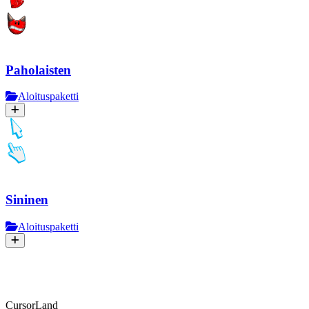
Paholaisten
Aloituspaketti
Sininen
Aloituspaketti
CursorLand