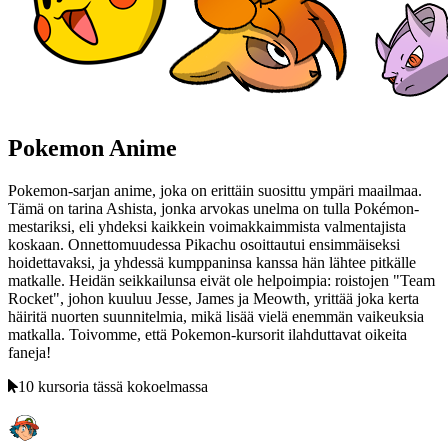
Pokemon Anime
Pokemon-sarjan anime, joka on erittäin suosittu ympäri maailmaa.
Tämä on tarina Ashista, jonka arvokas unelma on tulla Pokémon-
mestariksi, eli yhdeksi kaikkein voimakkaimmista valmentajista
koskaan. Onnettomuudessa Pikachu osoittautui ensimmäiseksi
hoidettavaksi, ja yhdessä kumppaninsa kanssa hän lähtee pitkälle
matkalle. Heidän seikkailunsa eivät ole helpoimpia: roistojen "Team
Rocket", johon kuuluu Jesse, James ja Meowth, yrittää joka kerta
häiritä nuorten suunnitelmia, mikä lisää vielä enemmän vaikeuksia
matkalla. Toivomme, että Pokemon-kursorit ilahduttavat oikeita
faneja!
10 kursoria tässä kokoelmassa