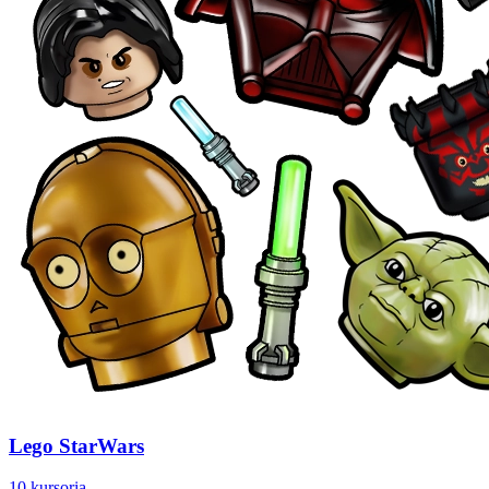
Lego StarWars
10 kursoria