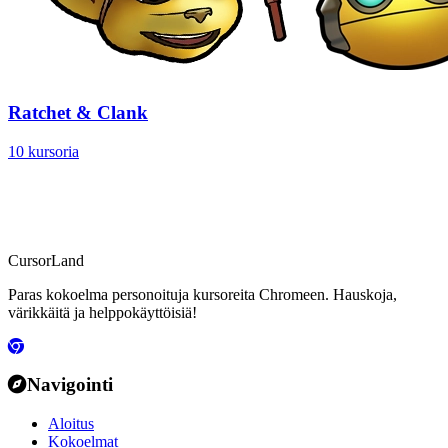
Ratchet & Clank
10 kursoria
CursorLand
Paras kokoelma personoituja kursoreita Chromeen. Hauskoja,
värikkäitä ja helppokäyttöisiä!
Navigointi
Aloitus
Kokoelmat