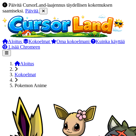
Päivitä CursorLand-laajennus täydellisen kokemuksen
saamiseksi.
Päivitä
Aloitus
Kokoelmat
Oma kokoelmani
Kuinka käyttää
Lisää Chromeen
Aloitus
Kokoelmat
Pokemon Anime