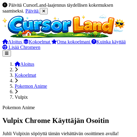
Päivitä CursorLand-laajennus täydellisen kokemuksen
saamiseksi.
Päivitä
Aloitus
Kokoelmat
Oma kokoelmani
Kuinka käyttää
Lisää Chromeen
Aloitus
Kokoelmat
Pokemon Anime
Vulpix
Pokemon Anime
Vulpix Chrome Käyttäjän Osoitin
Juhli Vulpixin söpöyttä tämän viehättävän osoittimen avulla!