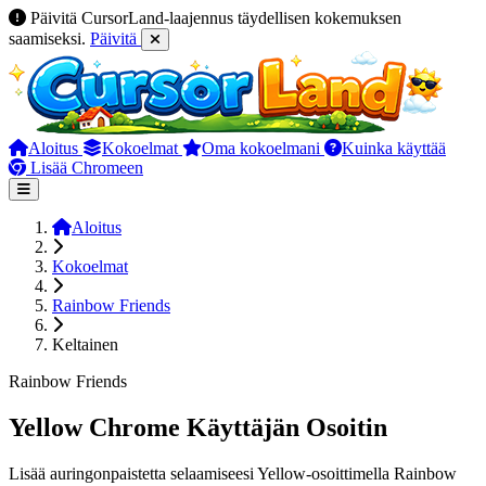
Päivitä CursorLand-laajennus täydellisen kokemuksen
saamiseksi.
Päivitä
Aloitus
Kokoelmat
Oma kokoelmani
Kuinka käyttää
Lisää Chromeen
Aloitus
Kokoelmat
Rainbow Friends
Keltainen
Rainbow Friends
Yellow Chrome Käyttäjän Osoitin
Lisää auringonpaistetta selaamiseesi Yellow-osoittimella Rainbow