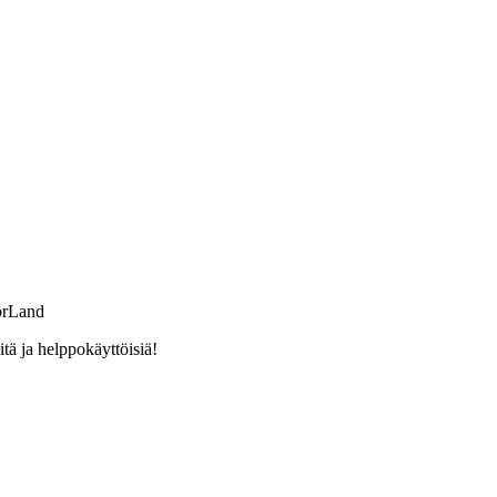
orLand
ä ja helppokäyttöisiä!