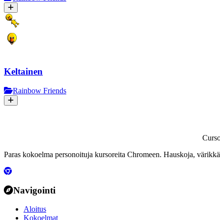
Keltainen
Rainbow Friends
Curs
Paras kokoelma personoituja kursoreita Chromeen. Hauskoja, värikkäit
Navigointi
Aloitus
Kokoelmat