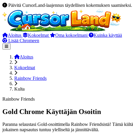
Päivitä CursorLand-laajennus täydellisen kokemuksen saamiseksi.
Aloitus
Kokoelmat
Oma kokoelmani
Kuinka käyttää
Lisää Chromeen
Aloitus
Kokoelmat
Rainbow Friends
Kulta
Rainbow Friends
Gold Chrome Käyttäjän Osoitin
Paranna selaustasi Gold-osoittimella Rainbow Friendsistä! Tämä kiiltä
jokainen napsautus tuntuu ylelliseltä ja jännittävältä.