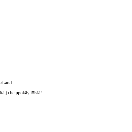
orLand
ä ja helppokäyttöisiä!