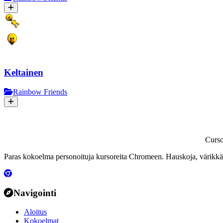
Keltainen
Rainbow Friends
Curs
Paras kokoelma personoituja kursoreita Chromeen. Hauskoja, värikkäit
Navigointi
Aloitus
Kokoelmat