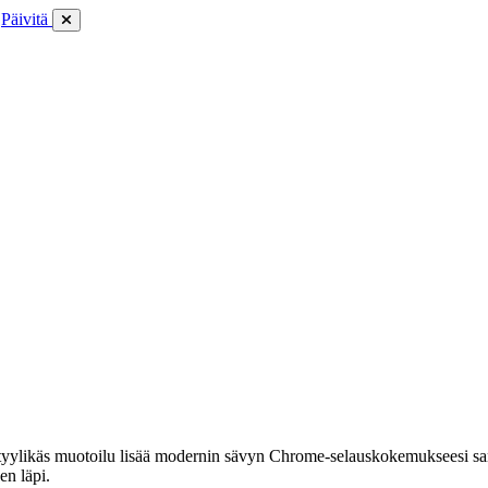
Päivitä
 tyylikäs muotoilu lisää modernin sävyn Chrome-selauskokemukseesi sa
en läpi.