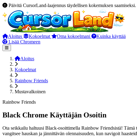
Päivitä CursorLand-laajennus täydellisen kokemuksen saamiseksi.
Aloitus
Kokoelmat
Oma kokoelmani
Kuinka käyttää
Lisää Chromeen
Aloitus
Kokoelmat
Rainbow Friends
Mustavalkoinen
Rainbow Friends
Black Chrome Käyttäjän Osoitin
Ota seikkailu haltuusi Black-osoittimella Rainbow Friendsistä! Tämä
vangitsee hauskan ja jännittävän olennaisuuden, kun navigoit haasteid