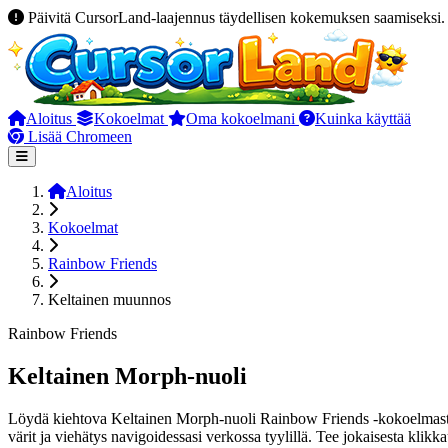
Päivitä CursorLand-laajennus täydellisen kokemuksen saamiseksi.
Aloitus
Kokoelmat
Oma kokoelmani
Kuinka käyttää
Lisää Chromeen
Aloitus
Kokoelmat
Rainbow Friends
Keltainen muunnos
Rainbow Friends
Keltainen Morph-nuoli
Löydä kiehtova Keltainen Morph-nuoli Rainbow Friends -kokoelmasta. 
värit ja viehätys navigoidessasi verkossa tyylillä. Tee jokaisesta kl