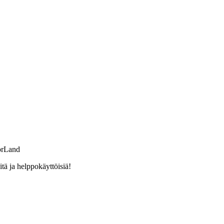
orLand
ä ja helppokäyttöisiä!